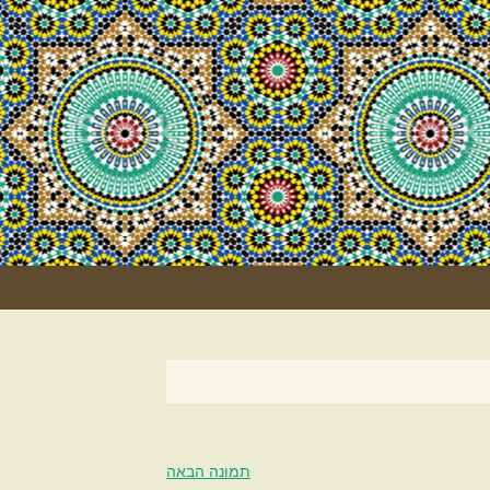
וסקוס
גוּרְמֶה)
תמונה הבאה