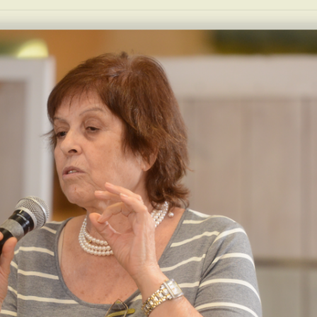
ו – עירם של בני
וחרוזים
בית הקברות היהודי –
גרסיף
מאפים
 – אמצע
חת בן שושן
דהיה אל כהינה – כוהנת
טרילוגיה
קורותיו של ספר תורה
ן
דור דור וסיפורו
מצגת טעימות מהשפה
בראש צבא ברברי
הכהן סקלי – פוגרומים
שולחן השבת
ְסְיָה – עירם של בני
שבה דברו הורינו
ומעשי רצח
יאנו
ווית – עד
טבח כל יהודי פס משנת
היהודים הראשונים בסנאט
מאכלי חגים
1465
העלייה לארץ
יה – עירם של הכהן
ה”מלאח” – אוֹי לִי מפּוֹרְעָי
י
ואוֹי לִי מִמֶגִינַי
נפלו על מזבח הארץ
מראשית המאה ה- 20
ת על ערי המוצא של
גבורה והצלה במלה”ע ה-2
י ובן נעים
ה”תריתל” – מכותרות
ראשיות לתהומות נשייה
הפוגרום בגְ’רָדָה ואוּגְ’דָה
מוחמד החמישי – חסיד
אומות עולם או אנטישמי
ככולם