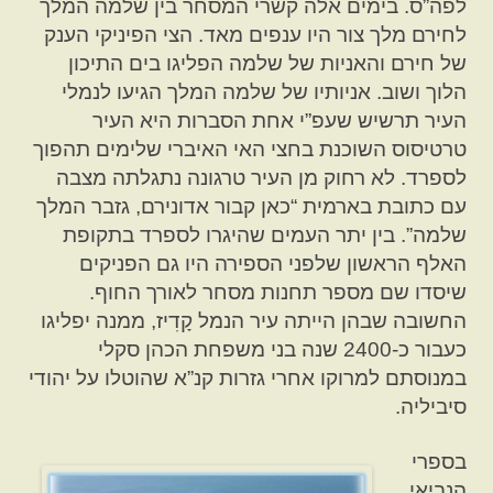
לפה”ס. בימים אלה קשרי המסחר בין שלמה המלך
לחירם מלך צור היו ענפים מאד. הצי הפיניקי הענק
של חירם והאניות של שלמה הפליגו בים התיכון
הלוך ושוב. אניותיו של שלמה המלך הגיעו לנמלי
העיר תרשיש שעפ”י אחת הסברות היא העיר
טרטיסוס השוכנת בחצי האי האיברי שלימים תהפוך
לספרד. לא רחוק מן העיר טרגונה נתגלתה מצבה
עם כתובת בארמית “כאן קבור אדונירם, גזבר המלך
שלמה”. בין יתר העמים שהיגרו לספרד בתקופת
האלף הראשון שלפני הספירה היו גם הפניקים
שיסדו שם מספר תחנות מסחר לאורך החוף.
החשובה שבהן הייתה עיר הנמל קָדִיז, ממנה יפליגו
כעבור כ-2400 שנה בני משפחת הכהן סקלי
במנוסתם למרוקו אחרי גזרות קנ”א שהוטלו על יהודי
סיביליה.
בספרי
הנביאי