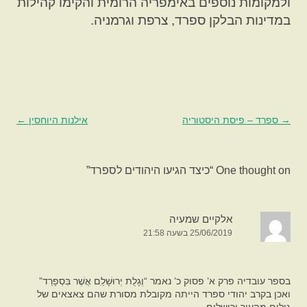
ולמקומות נוספים באימפריה הרומית והקימו קהילות
במדינות הבלקן ספרד, צרפת וגרמניה.
→
ניווט
ספרד – פיסת היסטוריה
אילנות היוחסין
←
בפוסטים
One thought on “
כיצד הגיעו היהודים לספרד
”
אלקיים שמעיה
25/06/2019 בשעה 21:58
בספר עובדיה פרק א’ פסוק כ’ נאמר “וְגָלֻת יְרוּשָׁלַ‍ִם אֲשֶׁר בִּסְפָרַד”
ואכן בקרב יהודי ספרד הייתה מקובלת מסורת שהם צאצאים של