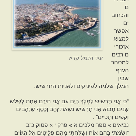
ם
והכתוב
ים
אפשר
למצוא
אזכורי
ם רבים
עיר הנמל קדיז
למסחר
הענף
שבין
המלך שלמה לפיניקים ולאניות התרשיש.
“כִּי אֳנִי תַרְשִׁישׁ לַמֶּלֶךְ בַּיָּם עִם אֳנִי חִירָם אַחַת לְשָׁלֹשׁ
שָׁנִים תָּבוֹא אֳנִי תַרְשִׁישׁ נֹשְׂאֵת זָהָב וָכֶסֶף שֶׁנְהַבִּים
וְקֹפִים וְתֻכִּיִּים” .
נביאים » ספר מלכים א » פרק י » פסוק כ”ב
“וְשַׂמְתִּי בָהֶם אוֹת וְשִׁלַּחְתִּי מֵהֶם פְּלֵיטִים אֶל הַגּוֹיִם