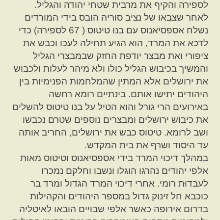
לספירה והקיף את מרבית שטחי יהודה והגליל.
לאחר שצבאו של נציב סוריה הובס בידי המורדים
נשלח אספסיאנוס עם בנו טיטוס ( 67 לספירה) כדי
לדכא את המרד, הוא הגיע תחילה לעכו וכבש את
ציפורי ואת מבצר יודפת החזק שבמבצרי הגליל
והמשיך בכיבוש הגליל כולו ולא מיהר לעלות ולכבוש
את ירושלים אלא המתין שהמלחמות הפנימיות בין
היהודים יתישו אותם. בינתיים רומא רחשה
באירועים הרי גורל והוא הטיל על בנו טיטוס להשלים
את כיבוש ירושלים ומבצרים נוספים שטרם נכבשו
ושב לרומא. טיטוס כבש את ירושלים, החריב אותה
עד היסוד ושרף את בית המקדש.
במהלך דיכוי המרד בידי אספסיאנוס וטיטוס מאות
אלפי יהודים נהרגו הוגלו ונשבו וחלקם נמכרו
לעבדוּת רומי. אחרי דיכוי המרד הגדול ומרד בר
כוכבא חל זינוק גדול במספר היהודים והקהילות
בדרום אירופה כאשר אלפי שבויים הובאו לאיטליה