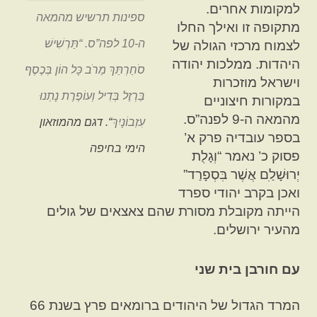
למקומות אחרים.
ספינות תרשיש מהמאה
מתקופה זו ואילך החלו
ה-10 לפה”ס. “תַּרְשִׁישׁ
לצמוח מרכזי הגולה של
היהדות. ממלכות יהודה
סֹחַרְתֵּךְ מֵרֹב כָּל הוֹן בְּכֶסֶף
וישראל מוזכרות
בַּרְזֶל בְּדִיל וְעוֹפֶרֶת נָתְנוּ
במקורות חיצוניים
מהמאה ה-9 לפנה”ס.
עִזְבוֹנָיִךְ
“. דגם מהמוזאון
בספר עובדיה פרק א’
הימי בחיפה
פסוק כ’ נאמר “וְגָלֻת
יְרוּשָׁלַ‍ִם אֲשֶׁר בִּסְפָרַד”
ואכן בקרב יהודי ספרד
הייתה מקובלת מסורת שהם צאצאים של גולים
מהעיר ירושלים.
עם חורבן בית שני
המרד הגדול של היהודים ברומאים פרץ בשנת 66