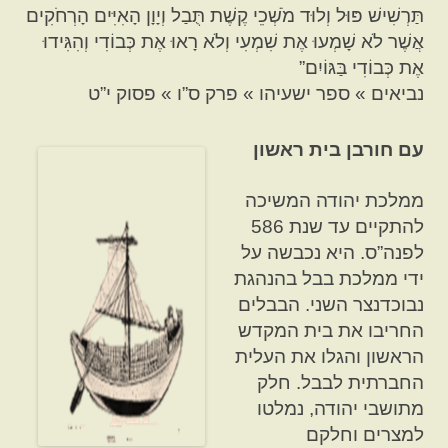
תַּרְשִׁישׁ פּוּל וְלוּד מֹשְׁכֵי קֶשֶׁת תֻּבַל וְיָוָן הָאִיִּים הָרְחֹקִים
אֲשֶׁר לֹא שָׁמְעוּ אֶת שִׁמְעִי וְלֹא רָאוּ אֶת כְּבוֹדִי וְהִגִּידוּ
אֶת כְּבוֹדִי בַּגּוֹיִם”
נביאים » ספר ישעיהו » פרק ס”ו » פסוק י”ט
עם חורבן בית ראשון
ממלכת יהודה המשיכה
להתקיים עד שנת 586
לפנה”ס. היא נכבשה על
ידי ממלכת בבל בהנהגת
נבוכדנצר השני. הבבלים
החריבו את בית המקדש
הראשון והגלו את העלית
החברתית לבבל. חלק
מתושבי יהודה, נמלטו
למצרים וחלקם