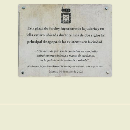
ו – עירם של בני
וחרוזים
בית הקברות היהודי –
גרסיף
מאפים
 – אמצע
חת בן שושן
דהיה אל כהינה – כוהנת
טרילוגיה
קורותיו של ספר תורה
ן
דור דור וסיפורו
מצגת טעימות מהשפה
בראש צבא ברברי
הכהן סקלי – פוגרומים
שולחן השבת
ְסְיָה – עירם של בני
שבה דברו הורינו
ומעשי רצח
יאנו
ווית – עד
טבח כל יהודי פס משנת
היהודים הראשונים בסנאט
מאכלי חגים
1465
העלייה לארץ
יה – עירם של הכהן
ה”מלאח” – אוֹי לִי מפּוֹרְעָי
י
ואוֹי לִי מִמֶגִינַי
נפלו על מזבח הארץ
מראשית המאה ה- 20
ת על ערי המוצא של
גבורה והצלה במלה”ע ה-2
י ובן נעים
ה”תריתל” – מכותרות
ראשיות לתהומות נשייה
הפוגרום בגְ’רָדָה ואוּגְ’דָה
מוחמד החמישי – חסיד
אומות עולם או אנטישמי
ככולם