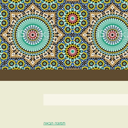
וסקוס
גוּרְמֶה)
תמונה הבאה