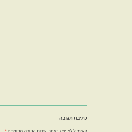
ערי המוצא של יהודי דבדו
והכינויים
טולד
בספרד
עד העלאווים
משפ
אילנות היוחסי
המאה ה-17
מוּר
רשמי מסע
מרצ
השושלת העלא
המאה ה-19
נר לזכרם
סביל
המאה ה-19
סקל
וקצ
ואילך
מריל
כתיבת תגובה
האימייל לא יוצג באתר.
שדות החובה מסומנים
*