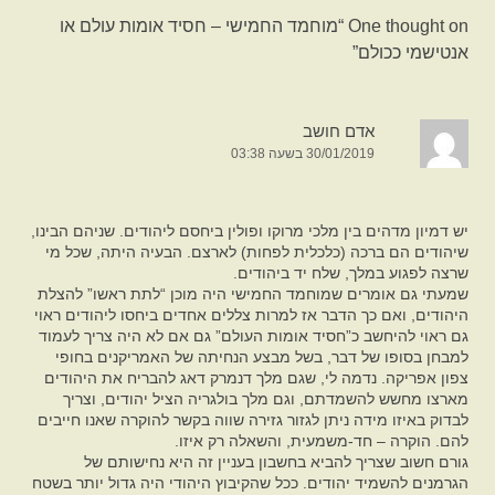
One thought on “
מוחמד החמישי – חסיד אומות עולם או
אנטישמי ככולם
”
אדם חושב
30/01/2019 בשעה 03:38
יש דמיון מדהים בין מלכי מרוקו ופולין ביחסם ליהודים. שניהם הבינו,
שיהודים הם ברכה (כלכלית לפחות) לארצם. הבעיה היתה, שכל מי
שרצה לפגוע במלך, שלח יד ביהודים.
שמעתי גם אומרים שמוחמד החמישי היה מוכן “לתת ראשו” להצלת
היהודים, ואם כך הדבר אז למרות צללים אחדים ביחסו ליהודים ראוי
גם ראוי להיחשב כ”חסיד אומות העולם” גם אם לא היה צריך לעמוד
למבחן בסופו של דבר, בשל מבצע הנחיתה של האמריקנים בחופי
צפון אפריקה. נדמה לי, שגם מלך דנמרק דאג להבריח את היהודים
מארצו מחשש להשמדתם, וגם מלך בולגריה הציל יהודים, וצריך
לבדוק באיזו מידה ניתן לגזור גזירה שווה בקשר להוקרה שאנו חייבים
להם. הוקרה – חד-משמעית, והשאלה רק איזו.
גורם חשוב שצריך להביא בחשבון בעניין זה היא נחישותם של
הגרמנים להשמיד יהודים. ככל שהקיבוץ היהודי היה גדול יותר בשטח