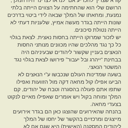
קורא שצריך להכריע אם “לנו או לצרינו” היה המלך,
הרושם שלי הוא שהחתימה על הצווים הייתה בלתי
נמנעת, ומחאתו של המלך שבאה לידי ביטוי בדרכים
שונות הייתה בגדר מעשה אמיץ, שלעניות דעתי לא
הייתה נטולת סיכונים.
יש לזכור שמרוקו הייתה בחסות נאצית. לצאת בגלוי
כל כך נגד מהלכים שהיו מכוונים מנותני החסות
הנאצים בעניין שקשור ליהודים שבעיניהם היה
בבחינת “ייהרג ובל יעבור” פירושו לצאת בגלוי נגד
המשטר הנאצי.
בשעה שמדינות העולם שנכבשו ע”י הנאצים לא
הביעו אפילו קול מחאה דקה מול הזוועות ואפילו
שתפו אתם פעולה בהסגרה וטבח של יהודים, קם
המלך ומוחה בקול ויש אומרים שאפילו מאיים לנקוט
בצעדי מחאה.
בהנחה שהאירועים שהוצגו כאן הם בגדר אירועים
מייצגים ומרכזיים בהקשר של יחסו של המלך
ליהודים המסקנה (האישית) היא שגם אם לא