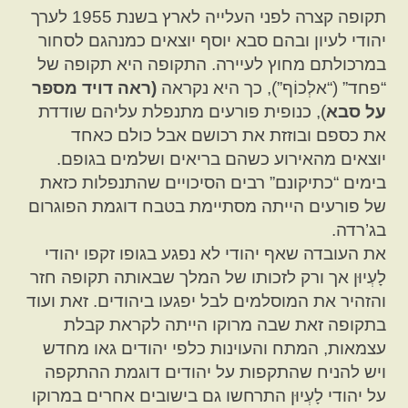
תקופה קצרה לפני העלייה לארץ בשנת 1955 לערך
יהודי לעיון ובהם סבא יוסף יוצאים כמנהגם לסחור
במרכולתם מחוץ לעיירה. התקופה היא תקופה של
“פחד” (“אלְכוֹף”), כך היא נקראה
(ראה דויד מספר
על סבא
), כנופית פורעים מתנפלת עליהם שודדת
את כספם ובוזזת את רכושם אבל כולם כאחד
יוצאים מהאירוע כשהם בריאים ושלמים בגופם.
בימים “כתיקונם” רבים הסיכויים שהתנפלות כזאת
של פורעים הייתה מסתיימת בטבח דוגמת הפוגרום
בג’רדה.
את העובדה שאף יהודי לא נפגע בגופו זקפו יהודי
לָעְיוּן אך ורק לזכותו של המלך שבאותה תקופה חזר
והזהיר את המוסלמים לבל יפגעו ביהודים. זאת ועוד
בתקופה זאת שבה מרוקו הייתה לקראת קבלת
עצמאות, המתח והעוינות כלפי יהודים גאו מחדש
ויש להניח שהתקפות על יהודים דוגמת ההתקפה
על יהודי לָעְיוּן התרחשו גם בישובים אחרים במרוקו