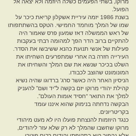
מרוקו, בשתי הפעמים כשלה היוזמה ולא יצאה אל
הפועל.
בשנת 1986 יזמה עיריית אשקלון קריאת כיכר על
שמו של המלך מוחמד החמישי. הטקס בהשתתפותו
של ראש הממשלה דאז שמעון פרס שאמור היה
להתקיים ברוב הדר הפך למהומה רבתי בעקבות
פעילות של אנשי תנועת כהנא ששיבשו את הסדר.
העירייה חזרה בה אחרי שמתפרעים השחיתו את
השלט בכיכר שנשא את שם המלך והשחיתו את
המונומונט שהוצב לכבודו.
הניסיון האחר היה כאשר סרג’ ברדוגו שהיה נשיא
קהילת יהודי מרוקו יזם בקשה ל”יד ושם” להעניק
למלך את התואר “חסיד אומות העולם”.
הבקשה נדחתה בנימוק שהוא איננו עומד
בקריטריונים.
כנגד היוזמות להנצחת פועלו היו לא מעט מיהודי
מרוקו שחשבו שהמלך לא רק שלא עזר ליהודים,
אלא נהפוך הוא בתקופתו יהודים רבים פוטרו