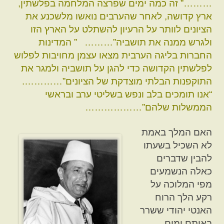
………” זה כמה ימים שפרצה המלחמה בפלשתין,
ארץ קדושה, לאחר שהערבים נואשו מלשכנע את
הציונים לוותר על הרעיון להשתלט על הארץ הזו
ולגרש ממנה את תושביה”……… ” המדינות
החברות בליגה הערבית מצאו עצמן מחויבות לפלוש
לפלשתין הקדושה כדי להגן על תושביה ולמגר את
התוקפנות הבלתי מוצדקת של הציונים”………….
“אנו תומכים בלב ונפש בשליטי ערב ובראשי
הממשלות שלהם”………………
האם המלך באמת
לא השכיל בשעתו
להבין שדברים
כאלה הנשמעים
מפי המלוכה על
רקע הלך הרוח
האנטי יהודי ששרר
באותם ימים