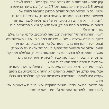
קטן יותר – הנחישות היתה גדולה יותר. וכך בפולין הגיעה לשיאה
(כמעט 3.5 מליון יהודים בשטח של 2/3 מרוקו) עם שיעור ההשמדה
90%, וכל מי שניסה להציל יהודים הסתכן בהוצאה להורג של
משפחתו לעיניו טרם המתתו. שמעתי טוענים, שנדרשו 10 פולנים
להציל יהודי אחד! רוב הניצולים היו אלה שהצליחו לעבור מזרחה
לשטחים שרוסיה סיפחה מפולין, שאלמלא כך שיעור ההשמדה היה
עוד יותר גדול!
לעניין ההתנגדות של המדינות הכבושות לגרמנים, כל מי שהעז שילם
ביוקר. היחידה שהעזה – פולין – שילמה במחיר חיי 10% מאוכלוסיתה
(בנוסף ליהודים) וחורבן עד היסוד של בירתה (ומכאן גם, כנראה,
הזעם שלהם על האשמה של שיתוף פעולה של ארצם עם הנאצים).
אנגליה, שאמנם לא נכבשה סבלה מהפגזות נוראות, ואלמלא אמריקה
שהצטרפה, לבסוף, למלחמה, סביר להניח, שהיתה קורסת. כך
שהתנגדות היתה בגדר התאבדות ממש.
לעניין המחאה, נמצאו נוצרים שאספו עדויות ופעלו להצלת היהודים
אצל שועי עולם, אך לשווא. מחאתם לא היתה אפקטיבית, גם משום
שקשה היה להאמין, שהשמדה באכזריות ובהיקף מפלצתי כזה בכלל
תיתכן.
אם תרמתי במשהו לליבון סוגיית ההוקרה שאנו חייבים – לאמצם אל
לבנו בחום – למוחמד החמישי ולדומיו – יהא זה שכרי.