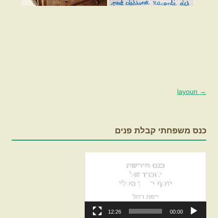
→
layoun
ניווט
בפוסטים
כנס משפחתי קבלת פנים
נגן
וידאו
12:26
00:00