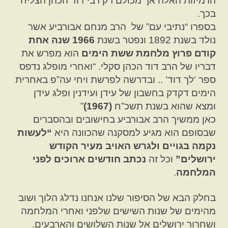
הרמיזות האלה אך מכולם רק רבי דוד הכהן הצליח
בכך.
בספרו “נתיבי עם” של הרב מנחם אבורביע אשר
נולד בשנת 1892 ונפטר בשנת
1966 שנה אחת
קודם פרוץ מלחמת ששת הימים
הוא מפרש את
דבריו של הרב דוד הכהן סקלי. “ואחרי מופלג נדפס
ספר ‘לך דוד’ .. ובדרשה לפרשת ויחי עה”פ באחרית
הימים דקדק בחשבון של עידן ועידנין ופלג עידן
ומצא שהוא בשנת תשכ”ח
(1967)
”
כאן ממשיך הרב אבורביע בחישובים ובהסברים
שבסופם הוא מגיע למסקנה שהכוונה היא
“לעשות
נקמה בגויים ולגרש האויב מעיר הקודש
ירושלים”
וכל זה
נכתב חודשים ארוכים לפני
המלחמה
.
בחלק הבא של הסיפור שלנו אנחנו נדלג הלוך ושוב
מהימים של שנות השישים שלפני ואחרי המלחמה
ושחרור ירושלים אל שנות השלושים והארבעים.