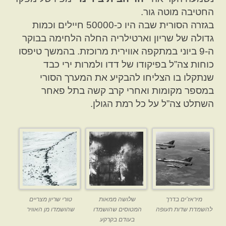
החטיבה מוטה גור.
בגזרה הסורית שבה היו כ-50000 חיילים וכמות
גדולה של שריון וארטילריה החלה הלחימה בבוקר
ה-9 ביוני במתקפה אווירית מרוכזת. בהמשך טיפסו
כוחות צה”ל בפיקודו של דדו ולמרות ירי כבד
שנתקלו בו הצליחו להבקיע את המערך הסורי
במספר מקומות ואחרי קרב קשה בתל פאחר
השתלט צה”ל על כל רמת הגולן.
מיראז’ים בדרך
שלושה ממאות
טורי שריון מצריים
להשמדת שדות תעופה
המטוסים שהושמדו
שהושמדו מן האוויר
בעודם בקרקע