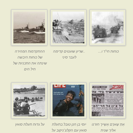
כוחות חי”ר ו…
..שריון שועטים קדימה
ההתקדמות המהירה
לעבר סיני
של כוחות היבשה
שינתה את התכניות של
חיל הים
אַתְּ שָארֶם אַשֵייך חזרנו
יוסי בן חנן טובל בתעלת
על גדות תעלת סואץ
אליך שנית
סואץ עם הקלצ’ניקוב על