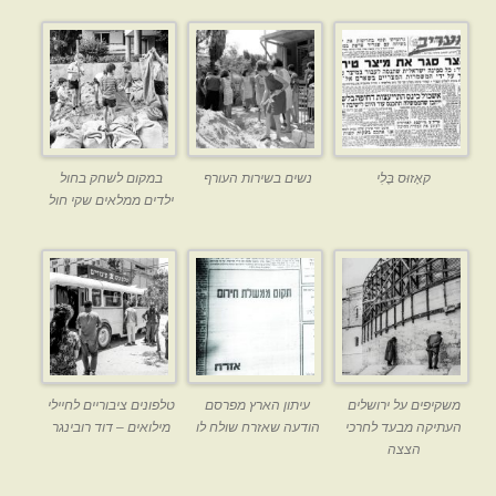
קאָזוּס בֶּלִי
נשים בשירות העורף
במקום לשחק בחול
ילדים ממלאים שקי חול
משקיפים על ירושלים
עיתון הארץ מפרסם
טלפונים ציבוריים לחיילי
העתיקה מבעד לחרכי
הודעה שאזרח שולח לו
מילואים – דוד רובינגר
הצצה