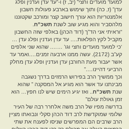
למועד מועדים וחצי” (יב, ז) ו-“עד עדן ועדנין ופלג
עדן” (ז, כה) ותוך שימוש בארבע פעולות חשבון
אלמנטריות הוא עורך חישוב קצר ומורכב שקטוננו
מלהסביר והוא מגיע שוב לשנת
תשכ”ח
.
“וראיתי אני הד”ך (דוד הכהן) באלפי שזה החשבון
מקביל לקץ הפלאות…. עד עדן ועדנין ופלג עדן …
‘כי למועד מועדים וחצי וגו’ ……. שהוא שני אלפים
קע”ב (2172). עשה ממנו ארבעה זמנים….ואמר עד
אשר יעבור מעת החורבן עדן ועדנין ופלג עדן מחלק
הרביעי דהיינו….”
וכך ממשיך הרב בפירוש הרמזים בדרך נשגבה
מבינתנו עד אשר הוא מגיע אל המסקנה ” שהוא
שנת
תשכ”ח
.. ואז יגיע הימים שיש לנו חפץ… הוא
זמן גאולת עולם”
בדרשה מפיו של הרב משה אלחרר רבה של העיר
שלומי שמוקדשת לרב דוד הכהן סקלי ונבואתו מציין
הרב שרבים הם המפרשים שניסו לפענח את שתי