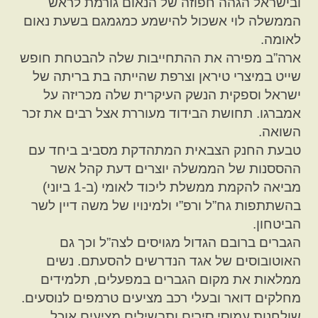
ובישראל הגהה חפוזה של הנאום גורמת לראש
הממשלה לוי אשכול להישמע כמגמגם בשעת נאום
לאומה.
ארה”ב מפירה את ההתחייבות שלה להבטחת חופש
שייט במיצרי טיראן וצרפת שהייתה בת בריתה של
ישראל וספקית הנשק העיקרית שלה מכריזה על
אמברגו. תחושת הבידוד מעוררת אצל רבים את זכר
השואה.
טבעת החנק הצבאית המתהדקת מסביב ביחד עם
ההססנות של הממשלה יוצרים דעת קהל אשר
מביאה להקמת ממשלת ליכוד לאומי (ב-1 ביוני)
בהשתתפות גח”ל ורפ”י ולמינויו של משה דיין לשר
הביטחון.
הגברים ברובם הגדול מגויסים לצה”ל וכך גם
האוטובוסים של אגד הנדרשים להסעתם. נשים
ממלאות את מקום הגברים במפעלים, תלמידים
מחלקים דואר ובעלי רכב מציעים טרמפים לנוסעים.
שולחנות עמוסי סירים ותבשילים מציעים אוכל