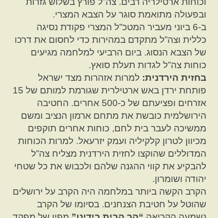
וכוחות ארטילריה רבים. צה”ל פורץ בשלוש גזרות
ובפעולה מתואמת סוגר על הצבא המצרי.
ב-6 ביוני מעביר המטכ”ל המצרי פקודת נסיגה
כללית וצה”ל מתקדם במהירות כדי לחסום את דרכו
של הצבא הנסוג. ביום הרביעי למלחמה מגיעים
כוחות צה”ל לגדות תעלת סואץ.
בחזית הירדנית:
למרות אזהרות מצד ישראל
פותחת ירדן באש ארטילרית שגורמת למותם של 15
אזרחים ופציעתם של כ-500 אחרים. החטיבה
הירושלמית כובשת את מתחם ארמון הנציב ומשם
ממשיכה לעבר בית לחם, כוחות אחרים תוקפים
מכיוון לטרון קלקיליה ועמק יזרעאל. למרות הכוחות
המדוללים שהוקצו לחזית הירדנית מצליח צה”ל
להבקיע את קווי ההגנה שלהם ולכבוש את כל שטחי
יהודה ושומרון.
הקרב הקשה ביותר במלחמה היה הקרב על ירושלים
שהוטל על חטיבת הצנחנים. בסיומו של הקרב
נשמעה הקריאה
“הר הבית בידינו”
מפיו של מפקד