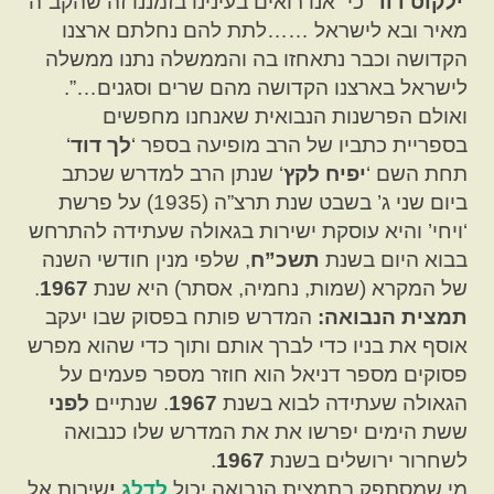
‘
ילקוט דוד
‘ כי “אנו רואים בעינינו בזמננו זה שהקב”ה
מאיר ובא לישראל ……לתת להם נחלתם ארצנו
הקדושה וכבר נתאחזו בה והממשלה נתנו ממשלה
לישראל בארצנו הקדושה מהם שרים וסגנים…”.
ואולם הפרשנות הנבואית שאנחנו מחפשים
בספריית כתביו של הרב מופיעה בספר ‘
לך דוד
‘
תחת השם ‘
יפיח לקץ
‘ שנתן הרב למדרש שכתב
ביום שני ג’ בשבט שנת תרצ”ה (1935) על פרשת
‘ויחי’ והיא עוסקת ישירות בגאולה שעתידה להתרחש
בבוא היום בשנת
תשכ”ח
, שלפי מנין חודשי השנה
של המקרא (שמות, נחמיה, אסתר) היא שנת
1967
.
תמצית הנבואה:
המדרש פותח בפסוק שבו יעקב
אוסף את בניו כדי לברך אותם ותוך כדי שהוא מפרש
פסוקים מספר דניאל הוא חוזר מספר פעמים על
הגאולה שעתידה לבוא בשנת
1967
. שנתיים
לפני
ששת הימים יפרשו את את המדרש שלו כנבואה
לשחרור ירושלים בשנת
1967
.
מי שמסתפק בתמצית הנבואה יכול
לדלג
י
שירות אל