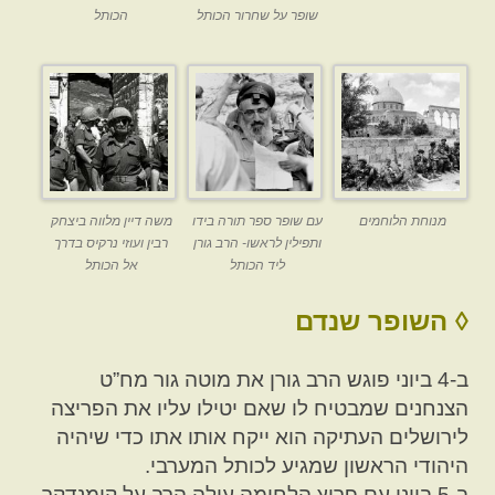
שופר על שחרור הכותל
הכותל
מנוחת הלוחמים
עם שופר ספר תורה בידו
משה דיין מלווה ביצחק
ותפילין לראשו- הרב גורן
רבין ועוזי נרקיס בדרך
ליד הכותל
אל הכותל
◊ השופר שנדם
ב-4 ביוני פוגש הרב גורן את מוטה גור מח”ט
הצנחנים שמבטיח לו שאם יטילו עליו את הפריצה
לירושלים העתיקה הוא ייקח אותו אתו כדי שיהיה
היהודי הראשון שמגיע לכותל המערבי.
ב-5 ביוני עם פרוץ הלחימה עולה הרב על קומנדקר