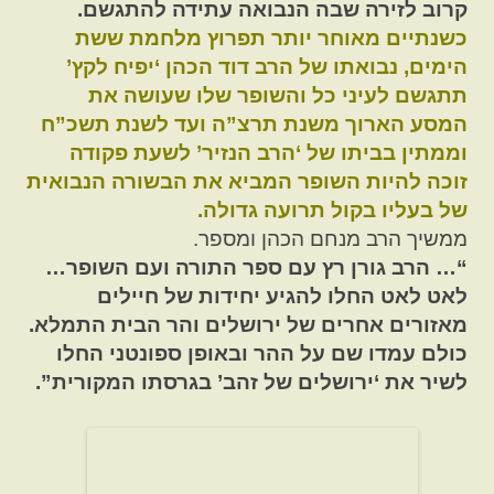
קרוב לזירה שבה הנבואה עתידה להתגשם.
כשנתיים מאוחר יותר תפרוץ מלחמת ששת
הימים, נבואתו של הרב דוד הכהן ‘יפיח לקץ’
תתגשם לעיני כל והשופר שלו שעושה את
המסע הארוך משנת תרצ”ה ועד לשנת תשכ”ח
וממתין בביתו של ‘הרב הנזיר’ לשעת פקודה
זוכה להיות השופר המביא את הבשורה הנבואית
של בעליו בקול תרועה גדולה.
ממשיך הרב מנחם הכהן ומספר.
“… הרב גורן רץ עם ספר התורה ועם השופר…
לאט לאט החלו להגיע יחידות של חיילים
מאזורים אחרים של ירושלים והר הבית התמלא.
כולם עמדו שם על ההר ובאופן ספונטני החלו
לשיר את ‘ירושלים של זהב’ בגרסתו המקורית”.