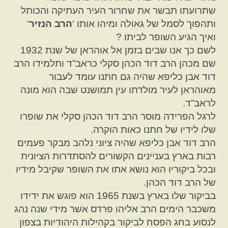
שתרועתו תבשר את שחרור העיר העתיקה והכותל
ותהפוך לסמל של גאולה ומיהו אותו ‘
הרב הנזיר
‘
ואיך הגיע השופר לביתו ?
לשם כך אנו שבים בזמן אל אוהראן של שנת 1932
שם מכהן הרב דוד הכהן סקלי כראב”ד ותלמידו הרב
דוד אבן כליפא שהיה גם חתנו עומד לעבור
מאוהראן לעיר מולדתו עין תמושנט שבה הוא מונה
לראב”ד.
לרגל הפרידה מוסר הרב דוד הכהן סקלי את שופרו
שלו לידיו של חתנו כאות הוקרה.
הרב דוד אבן כליפא שהיה ציוני נלהב מבקר פעמים
רבות בארץ בעניינים הקשורים להסתדרות הציונית
ובכל ביקוריו הוא נושא אתו את השופר שקיבל מידיו
של הרב דוד הכהן.
בביקור שלו בארץ בשנת 1965 הוא פוגש את ידידו
משכבר הימים הרב אליהו פרדס אשר מידי שנה נהג
לנסוע בחג הפסח לביקור בקהילות היהודיות בצפון