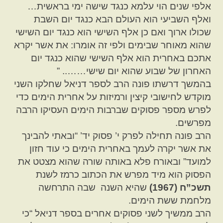
אלפי שנים הוי עלמא כנגד שישה ימי בראשית…
ואלף השביעי הוא העולם הבא כנגד יום השבת
שכולו ארוך ואם כן אלף השישי הוא כנגד יום השישי
שהוא מאוחר שבימים ולפי זה אומרו: את אשר יקרא
אתכם באחרית הוא אלף השישי שהוא כנגד יום
האחרון של שבוע שהוא יום שישי…….. ”
בהמשך דרשתו פונה הרב לספר דניאל שחלקו השני
מוקדש לחישובי קיצין ורמיזות על אחרית הימים כדי
לפרש מספר פסוקים שברבות הימים העסיקו הרבה
מפרשים.
הרב פונה תחילה לפרק י’ פסוק יד’ “ובאתי להבינך
את אשר יקרה לעמך באחרית הימים כי עוד חזון
למועד” ובאורח פלא באותה שורה שהוא מצטט את
הפסוק הוא מיד מפרש את הכתוב כרמז לשנת
תשכ”ח
(1967)
שהיא השנה שבה התרחשה
מלחמת ששת הימים.
הרב ממשיך לשני פסוקים אחרים בספר דניאל “כי