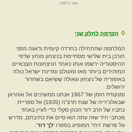
שער ה-LIFE
◊
הקדמה לחלק שני
המלחמה שהתחילה בחרדה קיומית ודאגה מפני
חורבן בית שלישי מסתיימת בניצחון מוחץ שדפי
ההיסטוריה ירשמו אותו כאחד הניצחונות הצבאיים
המזהירים ביותר מאז ומעולם ומדינת ישראל כולה
באופוריה של ניצחון וגאולה שֶשִֹיאָם בשחרור
ירושלים.
ומנקודת הזמן של 1967 אנחנו ממשיכים אל אוהראן
שבאלג’יריה של שנת תרצ”ה (1935) אל ספריית
כתביו של הרב דוד הכהן סקלי כדי לעיין באחד
מכתבי היד שזה עתה הוא סיים את כתיבתם, מדרש
על פרשת ‘ויחי’ המופיע בספרו ‘
לך דוד
‘.