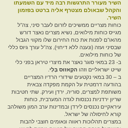
השיר מעורר התרגשות רבה מיד עם השמעתו
והקהל שבאולם מצטרף אליה ברטט בפזמון
השיר.
כוחות מצריים ממשיכים לזרום לעבר סיני, צה”ל
מגייס כוחות מילואים, נשיא מצרים נאצר דורש
מהאו”ם לפנות את כוח החירום שלו מקווי הגבול
שבסיני ועזה (ונענה ללא דיחוי), צה”ל עורך גיוס כללי
של כוחות מילואים.
ב- 23 במאי סוגר נאצר את מיצרי טיראן בפני כלי
שייט ישראליים וזהו
הקָאזוּס בֶּלִי
.
ב – 30 במאי נקטעים שידורי הרדיו המצריים
בהודעה דרמטית על הקמת מפקדה צבאית
משותפת למצרים, סוריה, ירדן ועירק. שתי חטיבות
שריון ירדניות נכנסות לגדה המערבית, כוחות
עיראקיים נכנסים לירדן ובמדינות ערב המון משולהב
קורא לחיסולה של ישראל.
במצרים תהלוכות ראווה ונאומים חוצבי להבות