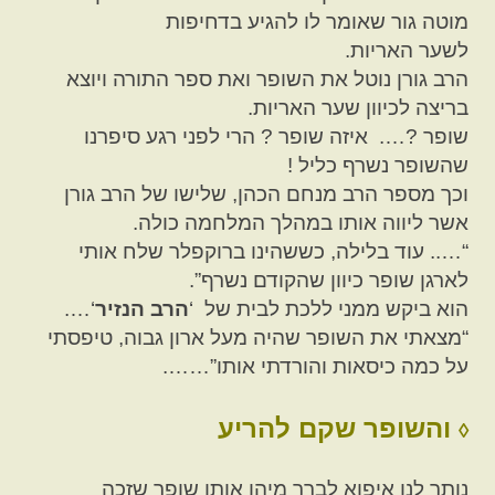
מוטה גור שאומר לו להגיע בדחיפות
לשער האריות.
הרב גורן נוטל את השופר ואת ספר התורה ויוצא
בריצה לכיוון שער האריות.
שופר ?…. איזה שופר ? הרי לפני רגע סיפרנו
שהשופר נשרף כליל !
וכך מספר הרב מנחם הכהן, שלישו של הרב גורן
אשר ליווה אותו במהלך המלחמה כולה.
“….. עוד בלילה, כששהינו ברוקפלר שלח אותי
לארגן שופר כיוון שהקודם נשרף”.
הוא ביקש ממני ללכת לבית של ‘
הרב הנזיר
‘….
“מצאתי את השופר שהיה מעל ארון גבוה, טיפסתי
על כמה כיסאות והורדתי אותו”…….
והשופר שקם להריע
◊
נותר לנו איפוא לברר מיהו אותו שופר שזכה