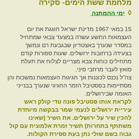
מלחמת ששת הימים- סקירה
◊
ימי ההמתנה
15 במאי 1967 מדינת ישראל חוגגת את יום
העצמאות התשע עשרה במצעד צבאי שמתחיל
במסדר שנערך באצטדיון שבגבעת רם ונמשך
בצעידה ברחובות ירושלים. שעות ספורות קודם
מתחילים כוחות צבא מצריים לצלוח את תעלת
סואץ לעבר מרחבי סיני.
צה”ל נכנס לכוננות אך חגיגות העצמאות נמשכות והן
מסתיימות בפסטיבל הזמר החגיגי שנערך בבנייני
האומה שבירושלים.
לקראת אותו פסטיבל פונה טדי קולק ראש
עיריית ירושלים לנעמי שמר בבקשה מיוחדת
להכין שיר על ירושלים. את השיר (שאינו
משתתף בתחרות) תשיר זמרת אלמונית עם קול
גבוה בשם שולי נתן בעת ספירת הקולות.